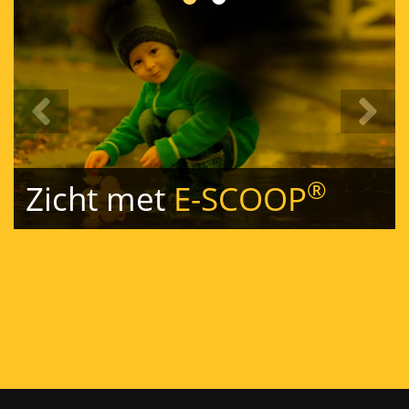
®
 met
E-SCOOP
Zicht z